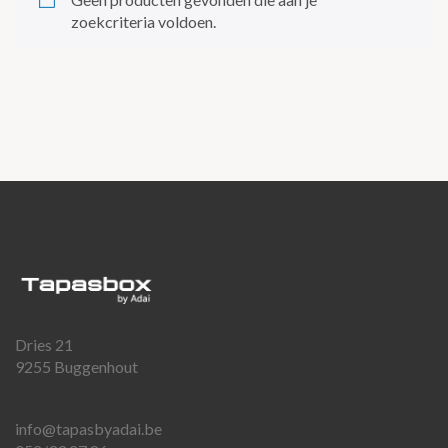
zoekcriteria voldoen.
Dries 21
9255 Buggenhout
info@tapasbyadai.be