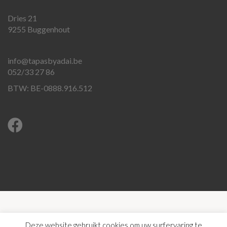
Dries 21
9255 Buggenhout
info@tapasbyadai.be
052/33 27 86
BTW: BE-0888.916.512
©2026
De Tapasbox
|
Algemene voorwaarden
|
Privacy &
Deze website gebruikt cookies om uw surfervaring te